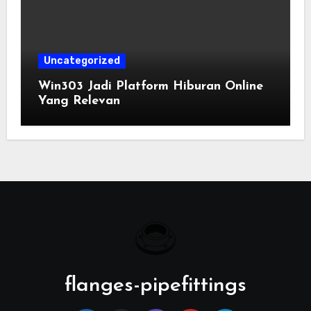
Uncategorized
Win303 Jadi Platform Hiburan Online
Yang Relevan
flanges-pipefittings