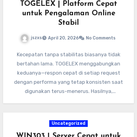
TOGELEX | Platform Cepat
untuk Pengalaman Online
Stabil
jszxs
April 20, 2026
No Comments
Kecepatan tanpa stabilitas biasanya tidak
bertahan lama. TOGELEX menggabungkan
keduanya—respon cepat di setiap request
dengan performa yang tetap konsisten saat
digunakan terus-menerus. Hasilnya,
pengalaman online terasa mulus tanpa
fluktuasi yang…
Uncategorized
WIN303 | Server Cepat untuk