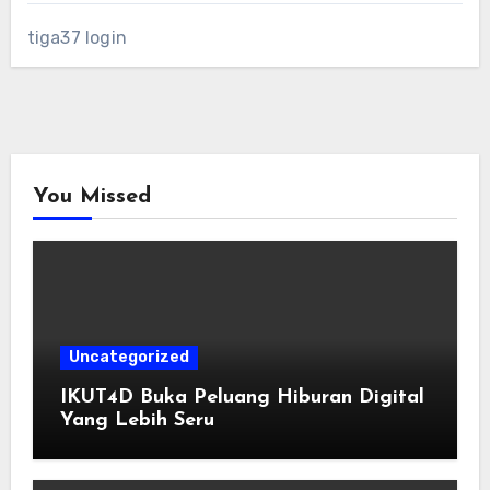
tiga37 login
You Missed
Uncategorized
IKUT4D Buka Peluang Hiburan Digital
Yang Lebih Seru