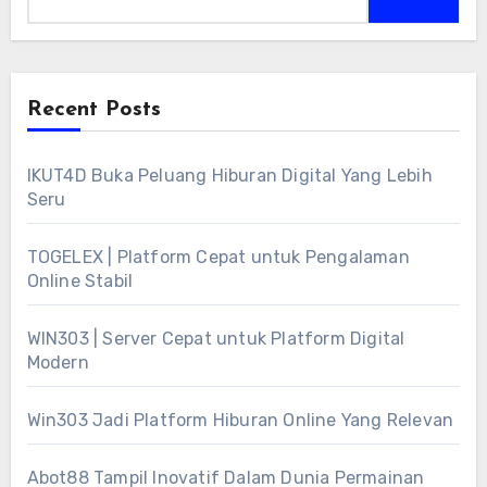
Recent Posts
IKUT4D Buka Peluang Hiburan Digital Yang Lebih
Seru
TOGELEX | Platform Cepat untuk Pengalaman
Online Stabil
WIN303 | Server Cepat untuk Platform Digital
Modern
Win303 Jadi Platform Hiburan Online Yang Relevan
Abot88 Tampil Inovatif Dalam Dunia Permainan