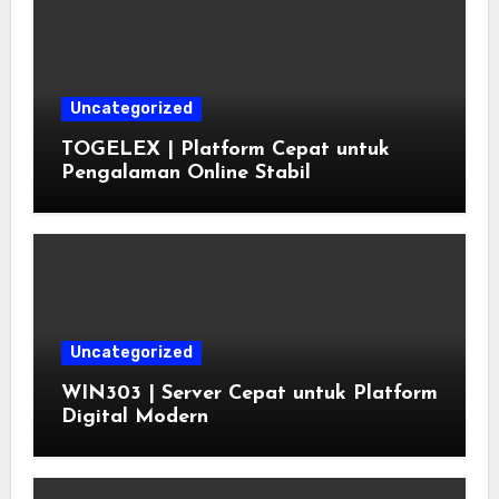
Uncategorized
TOGELEX | Platform Cepat untuk
Pengalaman Online Stabil
Uncategorized
WIN303 | Server Cepat untuk Platform
Digital Modern