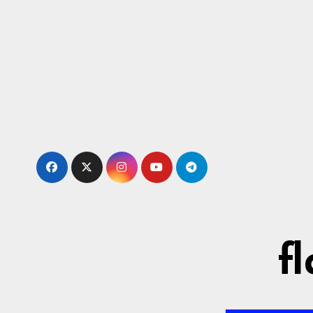
Skip
to
content
f