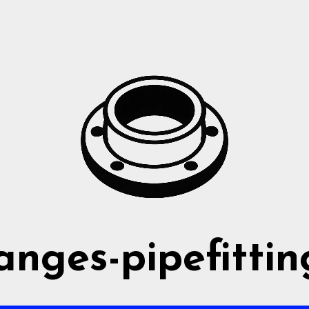
langes-pipefittin