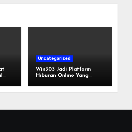
Uncategorized
at
Win303 Jadi Platform
al
Hiburan Online Yang
Relevan