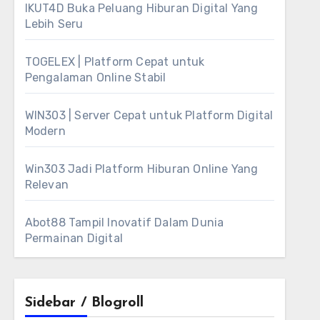
IKUT4D Buka Peluang Hiburan Digital Yang
Lebih Seru
TOGELEX | Platform Cepat untuk
Pengalaman Online Stabil
WIN303 | Server Cepat untuk Platform Digital
Modern
Win303 Jadi Platform Hiburan Online Yang
Relevan
Abot88 Tampil Inovatif Dalam Dunia
Permainan Digital
Sidebar / Blogroll