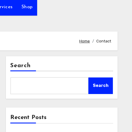
rvices
Shop
Home
Contact
Search
Search
Recent Posts