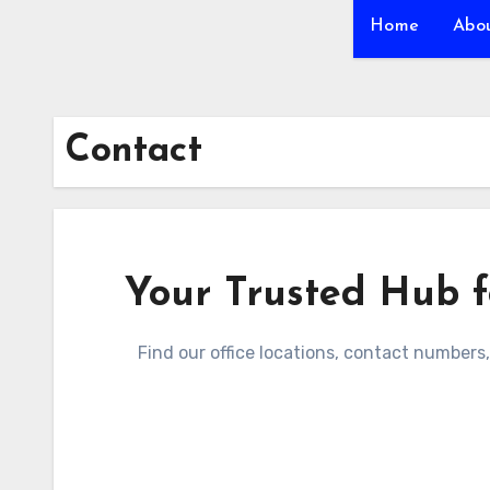
Home
Abo
Contact
Your Trusted Hub f
Find our office locations, contact numbers